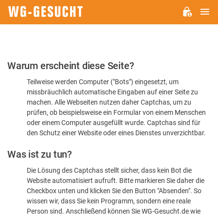
H
WG-
GESUCHT.DE
Bitte
Warum erscheint diese Seite?
bestätigen
Teilweise werden Computer ("Bots") eingesetzt, um
Sie,
missbräuchlich automatische Eingaben auf einer Seite zu
dass
machen. Alle Webseiten nutzen daher Captchas, um zu
Sie
prüfen, ob beispielsweise ein Formular von einem Menschen
oder einem Computer ausgefüllt wurde. Captchas sind für
ein
den Schutz einer Website oder eines Dienstes unverzichtbar.
Mensch
Was ist zu tun?
sind
Die Lösung des Captchas stellt sicher, dass kein Bot die
Website automatisiert aufruft. Bitte markieren Sie daher die
Checkbox unten und klicken Sie den Button "Absenden". So
wissen wir, dass Sie kein Programm, sondern eine reale
Person sind. Anschließend können Sie WG-Gesucht.de wie