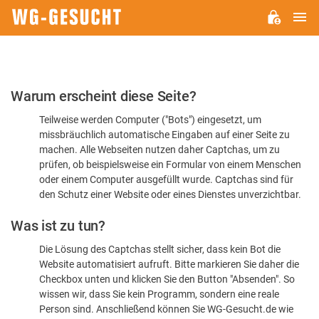
H
WG-
GESUCHT.DE
Bitte
Warum erscheint diese Seite?
bestätigen
Teilweise werden Computer ("Bots") eingesetzt, um
Sie,
missbräuchlich automatische Eingaben auf einer Seite zu
dass
machen. Alle Webseiten nutzen daher Captchas, um zu
Sie
prüfen, ob beispielsweise ein Formular von einem Menschen
oder einem Computer ausgefüllt wurde. Captchas sind für
ein
den Schutz einer Website oder eines Dienstes unverzichtbar.
Mensch
Was ist zu tun?
sind
Die Lösung des Captchas stellt sicher, dass kein Bot die
Website automatisiert aufruft. Bitte markieren Sie daher die
Checkbox unten und klicken Sie den Button "Absenden". So
wissen wir, dass Sie kein Programm, sondern eine reale
Person sind. Anschließend können Sie WG-Gesucht.de wie