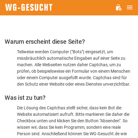
H
WG-
GESUCHT.DE
Bitte
Warum erscheint diese Seite?
bestätigen
Teilweise werden Computer ("Bots") eingesetzt, um
Sie,
missbräuchlich automatische Eingaben auf einer Seite zu
dass
machen. Alle Webseiten nutzen daher Captchas, um zu
Sie
prüfen, ob beispielsweise ein Formular von einem Menschen
oder einem Computer ausgefüllt wurde. Captchas sind für
ein
den Schutz einer Website oder eines Dienstes unverzichtbar.
Mensch
Was ist zu tun?
sind
Die Lösung des Captchas stellt sicher, dass kein Bot die
Website automatisiert aufruft. Bitte markieren Sie daher die
Checkbox unten und klicken Sie den Button "Absenden". So
wissen wir, dass Sie kein Programm, sondern eine reale
Person sind. Anschließend können Sie WG-Gesucht.de wie