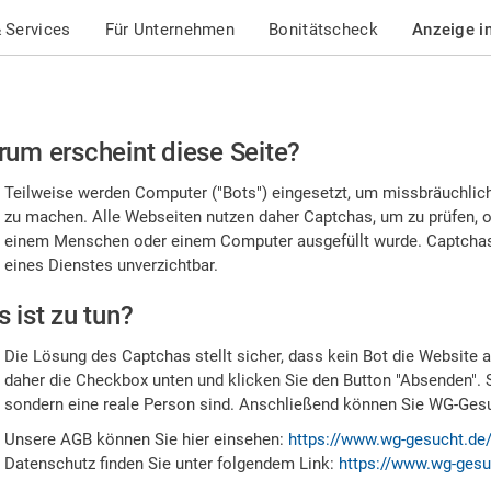
 Services
Für Unternehmen
Bonitätscheck
Anzeige i
te
um erscheint diese Seite?
stätigen
Teilweise werden Computer ("Bots") eingesetzt, um missbräuchlic
,
zu machen. Alle Webseiten nutzen daher Captchas, um zu prüfen, o
einem Menschen oder einem Computer ausgefüllt wurde. Captchas 
ss
eines Dienstes unverzichtbar.
e
 ist zu tun?
n
Die Lösung des Captchas stellt sicher, dass kein Bot die Website au
nsch
daher die Checkbox unten und klicken Sie den Button "Absenden". 
sondern eine reale Person sind. Anschließend können Sie WG-Gesuc
nd
Unsere AGB können Sie hier einsehen:
https://www.wg-gesucht.de
Datenschutz finden Sie unter folgendem Link:
https://www.wg-gesu