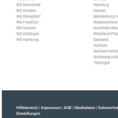
WG Darmstadt
Hamburg
WG Dresden
Hessen
WG Düsseldorf
Mecklenburg-
WG Frankfurt
Niedersachsen
WG Giessen
Nordrhein-Wes
WG Göttingen
Rheinland-Pfal
WG Hamburg
Saarland
Sachsen
Sachsen-Anhal
Schleswig-Hols
Thüringen
Hilfebereich
|
Impressum
|
AGB
|
Mediadaten
|
Datenschut
Einstellungen