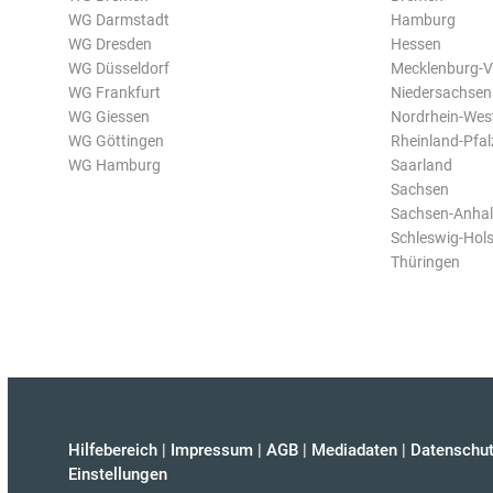
WG Darmstadt
Hamburg
WG Dresden
Hessen
WG Düsseldorf
Mecklenburg-
WG Frankfurt
Niedersachsen
WG Giessen
Nordrhein-Wes
WG Göttingen
Rheinland-Pfal
WG Hamburg
Saarland
Sachsen
Sachsen-Anhal
Schleswig-Hols
Thüringen
Hilfebereich
|
Impressum
|
AGB
|
Mediadaten
|
Datenschut
Einstellungen