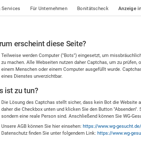
 Services
Für Unternehmen
Bonitätscheck
Anzeige i
te
um erscheint diese Seite?
stätigen
Teilweise werden Computer ("Bots") eingesetzt, um missbräuchlic
,
zu machen. Alle Webseiten nutzen daher Captchas, um zu prüfen, o
einem Menschen oder einem Computer ausgefüllt wurde. Captchas 
ss
eines Dienstes unverzichtbar.
e
 ist zu tun?
n
Die Lösung des Captchas stellt sicher, dass kein Bot die Website au
nsch
daher die Checkbox unten und klicken Sie den Button "Absenden". 
sondern eine reale Person sind. Anschließend können Sie WG-Gesuc
nd
Unsere AGB können Sie hier einsehen:
https://www.wg-gesucht.de
Datenschutz finden Sie unter folgendem Link:
https://www.wg-gesu