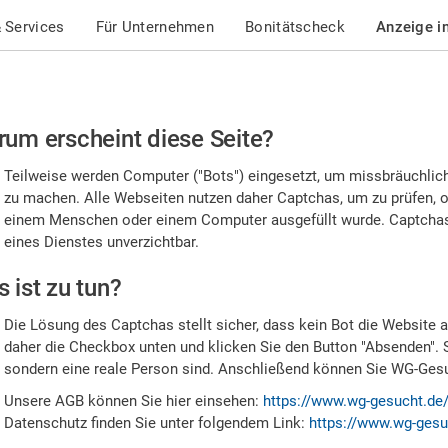
 Services
Für Unternehmen
Bonitätscheck
Anzeige i
te
um erscheint diese Seite?
stätigen
Teilweise werden Computer ("Bots") eingesetzt, um missbräuchlic
,
zu machen. Alle Webseiten nutzen daher Captchas, um zu prüfen, o
einem Menschen oder einem Computer ausgefüllt wurde. Captchas 
ss
eines Dienstes unverzichtbar.
e
 ist zu tun?
n
Die Lösung des Captchas stellt sicher, dass kein Bot die Website au
nsch
daher die Checkbox unten und klicken Sie den Button "Absenden". 
sondern eine reale Person sind. Anschließend können Sie WG-Gesuc
nd
Unsere AGB können Sie hier einsehen:
https://www.wg-gesucht.de
Datenschutz finden Sie unter folgendem Link:
https://www.wg-gesu