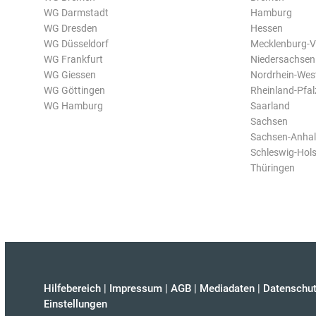
WG Darmstadt
Hamburg
WG Dresden
Hessen
WG Düsseldorf
Mecklenburg-
WG Frankfurt
Niedersachsen
WG Giessen
Nordrhein-Wes
WG Göttingen
Rheinland-Pfal
WG Hamburg
Saarland
Sachsen
Sachsen-Anhal
Schleswig-Hols
Thüringen
Hilfebereich
|
Impressum
|
AGB
|
Mediadaten
|
Datenschut
Einstellungen