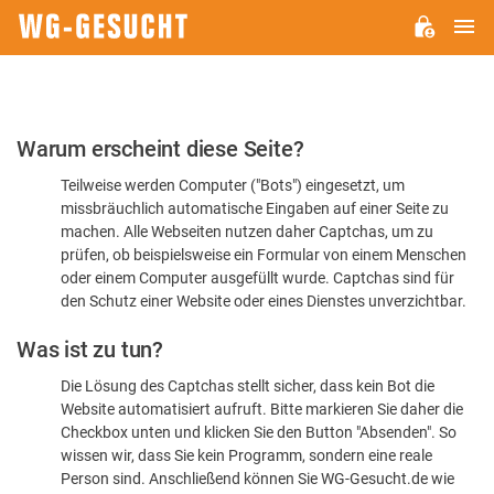
H
WG-
GESUCHT.DE
Bitte
Warum erscheint diese Seite?
bestätigen
Teilweise werden Computer ("Bots") eingesetzt, um
Sie,
missbräuchlich automatische Eingaben auf einer Seite zu
dass
machen. Alle Webseiten nutzen daher Captchas, um zu
Sie
prüfen, ob beispielsweise ein Formular von einem Menschen
oder einem Computer ausgefüllt wurde. Captchas sind für
ein
den Schutz einer Website oder eines Dienstes unverzichtbar.
Mensch
Was ist zu tun?
sind
Die Lösung des Captchas stellt sicher, dass kein Bot die
Website automatisiert aufruft. Bitte markieren Sie daher die
Checkbox unten und klicken Sie den Button "Absenden". So
wissen wir, dass Sie kein Programm, sondern eine reale
Person sind. Anschließend können Sie WG-Gesucht.de wie