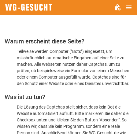
H
WG-
GESUCHT.DE
Bitte
Warum erscheint diese Seite?
bestätigen
Teilweise werden Computer ("Bots") eingesetzt, um
Sie,
missbräuchlich automatische Eingaben auf einer Seite zu
dass
machen. Alle Webseiten nutzen daher Captchas, um zu
Sie
prüfen, ob beispielsweise ein Formular von einem Menschen
oder einem Computer ausgefüllt wurde. Captchas sind für
ein
den Schutz einer Website oder eines Dienstes unverzichtbar.
Mensch
Was ist zu tun?
sind
Die Lösung des Captchas stellt sicher, dass kein Bot die
Website automatisiert aufruft. Bitte markieren Sie daher die
Checkbox unten und klicken Sie den Button "Absenden". So
wissen wir, dass Sie kein Programm, sondern eine reale
Person sind. Anschließend können Sie WG-Gesucht.de wie