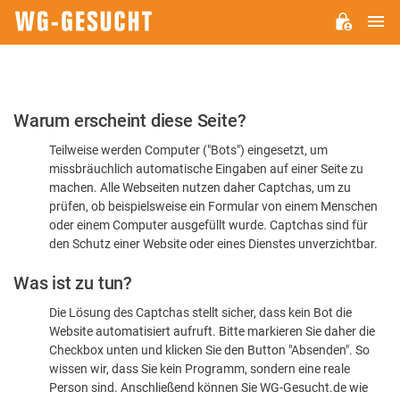
H
WG-
GESUCHT.DE
Bitte
Warum erscheint diese Seite?
bestätigen
Teilweise werden Computer ("Bots") eingesetzt, um
Sie,
missbräuchlich automatische Eingaben auf einer Seite zu
dass
machen. Alle Webseiten nutzen daher Captchas, um zu
Sie
prüfen, ob beispielsweise ein Formular von einem Menschen
oder einem Computer ausgefüllt wurde. Captchas sind für
ein
den Schutz einer Website oder eines Dienstes unverzichtbar.
Mensch
Was ist zu tun?
sind
Die Lösung des Captchas stellt sicher, dass kein Bot die
Website automatisiert aufruft. Bitte markieren Sie daher die
Checkbox unten und klicken Sie den Button "Absenden". So
wissen wir, dass Sie kein Programm, sondern eine reale
Person sind. Anschließend können Sie WG-Gesucht.de wie