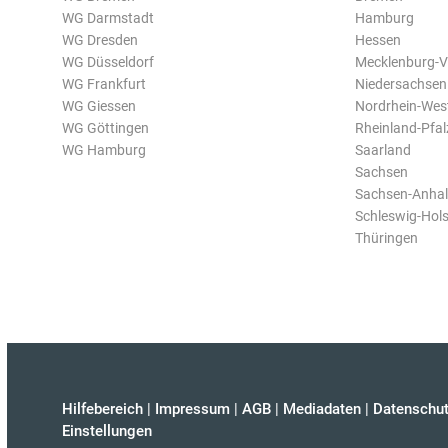
WG Darmstadt
Hamburg
WG Dresden
Hessen
WG Düsseldorf
Mecklenburg-
WG Frankfurt
Niedersachsen
WG Giessen
Nordrhein-Wes
WG Göttingen
Rheinland-Pfal
WG Hamburg
Saarland
Sachsen
Sachsen-Anhal
Schleswig-Hols
Thüringen
Hilfebereich
|
Impressum
|
AGB
|
Mediadaten
|
Datenschut
Einstellungen