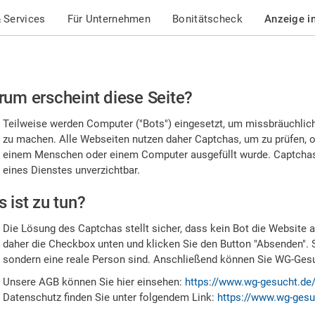
 Services
Für Unternehmen
Bonitätscheck
Anzeige i
te
um erscheint diese Seite?
stätigen
Teilweise werden Computer ("Bots") eingesetzt, um missbräuchlic
,
zu machen. Alle Webseiten nutzen daher Captchas, um zu prüfen, o
einem Menschen oder einem Computer ausgefüllt wurde. Captchas 
ss
eines Dienstes unverzichtbar.
e
 ist zu tun?
n
Die Lösung des Captchas stellt sicher, dass kein Bot die Website au
nsch
daher die Checkbox unten und klicken Sie den Button "Absenden". 
sondern eine reale Person sind. Anschließend können Sie WG-Gesuc
nd
Unsere AGB können Sie hier einsehen:
https://www.wg-gesucht.de
Datenschutz finden Sie unter folgendem Link:
https://www.wg-gesu