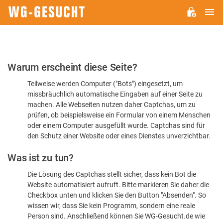
H
WG-
GESUCHT.DE
Bitte
Warum erscheint diese Seite?
bestätigen
Teilweise werden Computer ("Bots") eingesetzt, um
Sie,
missbräuchlich automatische Eingaben auf einer Seite zu
dass
machen. Alle Webseiten nutzen daher Captchas, um zu
Sie
prüfen, ob beispielsweise ein Formular von einem Menschen
oder einem Computer ausgefüllt wurde. Captchas sind für
ein
den Schutz einer Website oder eines Dienstes unverzichtbar.
Mensch
Was ist zu tun?
sind
Die Lösung des Captchas stellt sicher, dass kein Bot die
Website automatisiert aufruft. Bitte markieren Sie daher die
Checkbox unten und klicken Sie den Button "Absenden". So
wissen wir, dass Sie kein Programm, sondern eine reale
Person sind. Anschließend können Sie WG-Gesucht.de wie