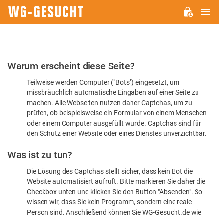
H
WG-
GESUCHT.DE
Bitte
Warum erscheint diese Seite?
bestätigen
Teilweise werden Computer ("Bots") eingesetzt, um
Sie,
missbräuchlich automatische Eingaben auf einer Seite zu
dass
machen. Alle Webseiten nutzen daher Captchas, um zu
Sie
prüfen, ob beispielsweise ein Formular von einem Menschen
oder einem Computer ausgefüllt wurde. Captchas sind für
ein
den Schutz einer Website oder eines Dienstes unverzichtbar.
Mensch
Was ist zu tun?
sind
Die Lösung des Captchas stellt sicher, dass kein Bot die
Website automatisiert aufruft. Bitte markieren Sie daher die
Checkbox unten und klicken Sie den Button "Absenden". So
wissen wir, dass Sie kein Programm, sondern eine reale
Person sind. Anschließend können Sie WG-Gesucht.de wie