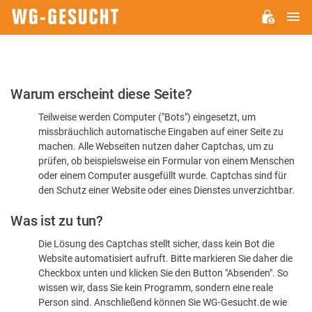
H
WG-
GESUCHT.DE
Bitte
Warum erscheint diese Seite?
bestätigen
Teilweise werden Computer ("Bots") eingesetzt, um
Sie,
missbräuchlich automatische Eingaben auf einer Seite zu
dass
machen. Alle Webseiten nutzen daher Captchas, um zu
Sie
prüfen, ob beispielsweise ein Formular von einem Menschen
oder einem Computer ausgefüllt wurde. Captchas sind für
ein
den Schutz einer Website oder eines Dienstes unverzichtbar.
Mensch
Was ist zu tun?
sind
Die Lösung des Captchas stellt sicher, dass kein Bot die
Website automatisiert aufruft. Bitte markieren Sie daher die
Checkbox unten und klicken Sie den Button "Absenden". So
wissen wir, dass Sie kein Programm, sondern eine reale
Person sind. Anschließend können Sie WG-Gesucht.de wie