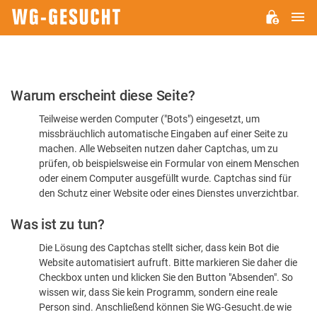
H
WG-
GESUCHT.DE
Bitte
Warum erscheint diese Seite?
bestätigen
Teilweise werden Computer ("Bots") eingesetzt, um
Sie,
missbräuchlich automatische Eingaben auf einer Seite zu
dass
machen. Alle Webseiten nutzen daher Captchas, um zu
Sie
prüfen, ob beispielsweise ein Formular von einem Menschen
oder einem Computer ausgefüllt wurde. Captchas sind für
ein
den Schutz einer Website oder eines Dienstes unverzichtbar.
Mensch
Was ist zu tun?
sind
Die Lösung des Captchas stellt sicher, dass kein Bot die
Website automatisiert aufruft. Bitte markieren Sie daher die
Checkbox unten und klicken Sie den Button "Absenden". So
wissen wir, dass Sie kein Programm, sondern eine reale
Person sind. Anschließend können Sie WG-Gesucht.de wie