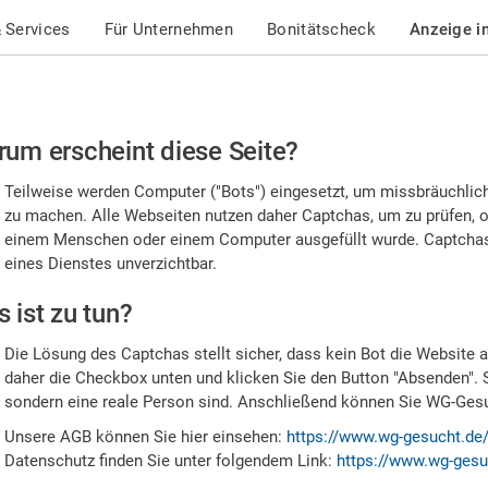
 Services
Für Unternehmen
Bonitätscheck
Anzeige i
te
um erscheint diese Seite?
stätigen
Teilweise werden Computer ("Bots") eingesetzt, um missbräuchlic
,
zu machen. Alle Webseiten nutzen daher Captchas, um zu prüfen, o
einem Menschen oder einem Computer ausgefüllt wurde. Captchas 
ss
eines Dienstes unverzichtbar.
e
 ist zu tun?
n
Die Lösung des Captchas stellt sicher, dass kein Bot die Website au
nsch
daher die Checkbox unten und klicken Sie den Button "Absenden". 
sondern eine reale Person sind. Anschließend können Sie WG-Gesuc
nd
Unsere AGB können Sie hier einsehen:
https://www.wg-gesucht.de
Datenschutz finden Sie unter folgendem Link:
https://www.wg-gesu