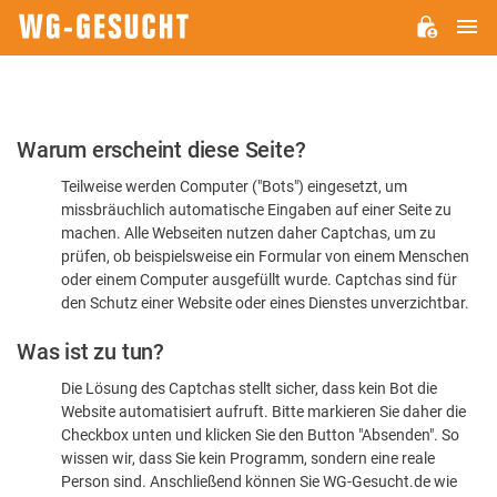
H
WG-
GESUCHT.DE
Bitte
Warum erscheint diese Seite?
bestätigen
Teilweise werden Computer ("Bots") eingesetzt, um
Sie,
missbräuchlich automatische Eingaben auf einer Seite zu
dass
machen. Alle Webseiten nutzen daher Captchas, um zu
Sie
prüfen, ob beispielsweise ein Formular von einem Menschen
oder einem Computer ausgefüllt wurde. Captchas sind für
ein
den Schutz einer Website oder eines Dienstes unverzichtbar.
Mensch
Was ist zu tun?
sind
Die Lösung des Captchas stellt sicher, dass kein Bot die
Website automatisiert aufruft. Bitte markieren Sie daher die
Checkbox unten und klicken Sie den Button "Absenden". So
wissen wir, dass Sie kein Programm, sondern eine reale
Person sind. Anschließend können Sie WG-Gesucht.de wie