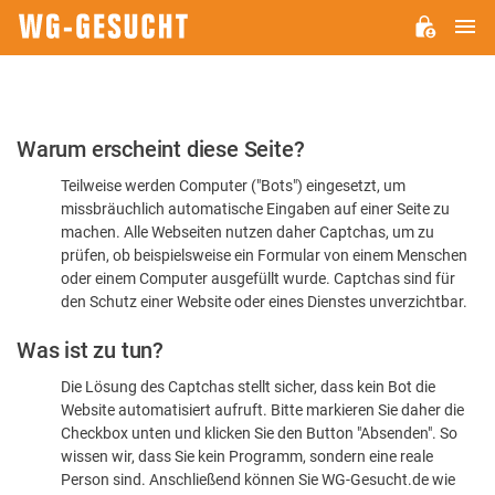
H
WG-
GESUCHT.DE
Bitte
Warum erscheint diese Seite?
bestätigen
Teilweise werden Computer ("Bots") eingesetzt, um
Sie,
missbräuchlich automatische Eingaben auf einer Seite zu
dass
machen. Alle Webseiten nutzen daher Captchas, um zu
Sie
prüfen, ob beispielsweise ein Formular von einem Menschen
oder einem Computer ausgefüllt wurde. Captchas sind für
ein
den Schutz einer Website oder eines Dienstes unverzichtbar.
Mensch
Was ist zu tun?
sind
Die Lösung des Captchas stellt sicher, dass kein Bot die
Website automatisiert aufruft. Bitte markieren Sie daher die
Checkbox unten und klicken Sie den Button "Absenden". So
wissen wir, dass Sie kein Programm, sondern eine reale
Person sind. Anschließend können Sie WG-Gesucht.de wie