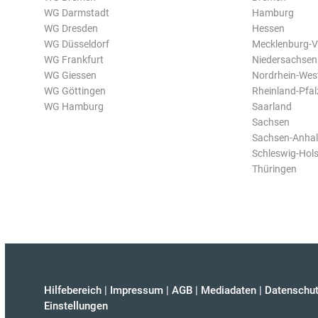
WG Darmstadt
Hamburg
WG Dresden
Hessen
WG Düsseldorf
Mecklenburg-
WG Frankfurt
Niedersachsen
WG Giessen
Nordrhein-Wes
WG Göttingen
Rheinland-Pfal
WG Hamburg
Saarland
Sachsen
Sachsen-Anhal
Schleswig-Hols
Thüringen
Hilfebereich
|
Impressum
|
AGB
|
Mediadaten
|
Datenschut
Einstellungen