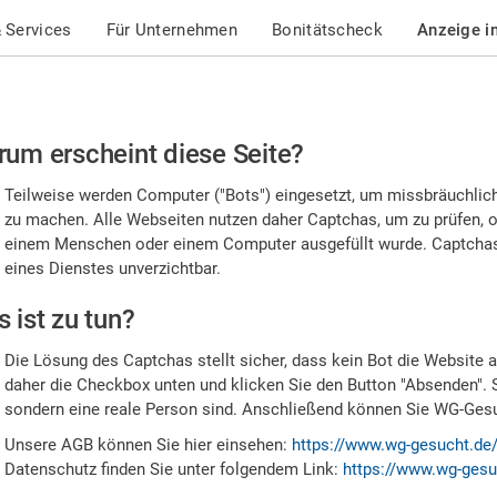
 Services
Für Unternehmen
Bonitätscheck
Anzeige i
te
um erscheint diese Seite?
stätigen
Teilweise werden Computer ("Bots") eingesetzt, um missbräuchlic
,
zu machen. Alle Webseiten nutzen daher Captchas, um zu prüfen, o
einem Menschen oder einem Computer ausgefüllt wurde. Captchas 
ss
eines Dienstes unverzichtbar.
e
 ist zu tun?
n
Die Lösung des Captchas stellt sicher, dass kein Bot die Website au
nsch
daher die Checkbox unten und klicken Sie den Button "Absenden". 
sondern eine reale Person sind. Anschließend können Sie WG-Gesuc
nd
Unsere AGB können Sie hier einsehen:
https://www.wg-gesucht.de
Datenschutz finden Sie unter folgendem Link:
https://www.wg-gesu