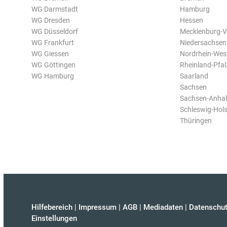
WG Darmstadt
Hamburg
WG Dresden
Hessen
WG Düsseldorf
Mecklenburg-
WG Frankfurt
Niedersachsen
WG Giessen
Nordrhein-Wes
WG Göttingen
Rheinland-Pfal
WG Hamburg
Saarland
Sachsen
Sachsen-Anhal
Schleswig-Hols
Thüringen
Hilfebereich
|
Impressum
|
AGB
|
Mediadaten
|
Datenschut
Einstellungen