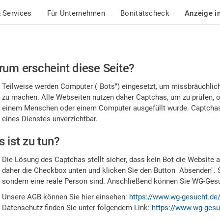
 Services
Für Unternehmen
Bonitätscheck
Anzeige i
te
um erscheint diese Seite?
stätigen
Teilweise werden Computer ("Bots") eingesetzt, um missbräuchlic
,
zu machen. Alle Webseiten nutzen daher Captchas, um zu prüfen, o
einem Menschen oder einem Computer ausgefüllt wurde. Captchas 
ss
eines Dienstes unverzichtbar.
e
 ist zu tun?
n
Die Lösung des Captchas stellt sicher, dass kein Bot die Website au
nsch
daher die Checkbox unten und klicken Sie den Button "Absenden". 
sondern eine reale Person sind. Anschließend können Sie WG-Gesuc
nd
Unsere AGB können Sie hier einsehen:
https://www.wg-gesucht.de
Datenschutz finden Sie unter folgendem Link:
https://www.wg-gesu