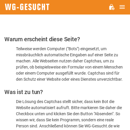
H
WG-
GESUCHT.DE
Bitte
Warum erscheint diese Seite?
bestätigen
Teilweise werden Computer ("Bots") eingesetzt, um
Sie,
missbräuchlich automatische Eingaben auf einer Seite zu
dass
machen. Alle Webseiten nutzen daher Captchas, um zu
Sie
prüfen, ob beispielsweise ein Formular von einem Menschen
oder einem Computer ausgefüllt wurde. Captchas sind für
ein
den Schutz einer Website oder eines Dienstes unverzichtbar.
Mensch
Was ist zu tun?
sind
Die Lösung des Captchas stellt sicher, dass kein Bot die
Website automatisiert aufruft. Bitte markieren Sie daher die
Checkbox unten und klicken Sie den Button "Absenden". So
wissen wir, dass Sie kein Programm, sondern eine reale
Person sind. Anschließend können Sie WG-Gesucht.de wie