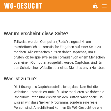
H
WG-
GESUCHT.DE
Bitte
Warum erscheint diese Seite?
bestätigen
Teilweise werden Computer ("Bots") eingesetzt, um
Sie,
missbräuchlich automatische Eingaben auf einer Seite zu
dass
machen. Alle Webseiten nutzen daher Captchas, um zu
Sie
prüfen, ob beispielsweise ein Formular von einem Menschen
oder einem Computer ausgefüllt wurde. Captchas sind für
ein
den Schutz einer Website oder eines Dienstes unverzichtbar.
Mensch
Was ist zu tun?
sind
Die Lösung des Captchas stellt sicher, dass kein Bot die
Website automatisiert aufruft. Bitte markieren Sie daher die
Checkbox unten und klicken Sie den Button "Absenden". So
wissen wir, dass Sie kein Programm, sondern eine reale
Person sind. Anschließend können Sie WG-Gesucht.de wie