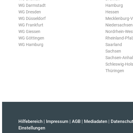
WG Darmstadt
Hamburg
WG Dresden
Hessen
WG Düsseldorf
Mecklenburg-
WG Frankfurt
Niedersachsen
WG Giessen
Nordrhein-Wes
WG Göttingen
Rheinland-Pfal
WG Hamburg
Saarland
Sachsen
Sachsen-Anhal
Schleswig-Hols
Thüringen
Hilfebereich
|
Impressum
|
AGB
|
Mediadaten
|
Datenschut
Einstellungen