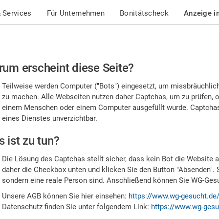
 Services
Für Unternehmen
Bonitätscheck
Anzeige i
te
um erscheint diese Seite?
stätigen
Teilweise werden Computer ("Bots") eingesetzt, um missbräuchlic
,
zu machen. Alle Webseiten nutzen daher Captchas, um zu prüfen, o
einem Menschen oder einem Computer ausgefüllt wurde. Captchas 
ss
eines Dienstes unverzichtbar.
e
 ist zu tun?
n
Die Lösung des Captchas stellt sicher, dass kein Bot die Website au
nsch
daher die Checkbox unten und klicken Sie den Button "Absenden". 
sondern eine reale Person sind. Anschließend können Sie WG-Gesuc
nd
Unsere AGB können Sie hier einsehen:
https://www.wg-gesucht.de
Datenschutz finden Sie unter folgendem Link:
https://www.wg-gesu