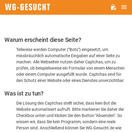
H
WG-
GESUCHT.DE
Bitte
Warum erscheint diese Seite?
bestätigen
Teilweise werden Computer ("Bots") eingesetzt, um
Sie,
missbräuchlich automatische Eingaben auf einer Seite zu
dass
machen. Alle Webseiten nutzen daher Captchas, um zu
Sie
prüfen, ob beispielsweise ein Formular von einem Menschen
oder einem Computer ausgefüllt wurde. Captchas sind für
ein
den Schutz einer Website oder eines Dienstes unverzichtbar.
Mensch
Was ist zu tun?
sind
Die Lösung des Captchas stellt sicher, dass kein Bot die
Website automatisiert aufruft. Bitte markieren Sie daher die
Checkbox unten und klicken Sie den Button "Absenden". So
wissen wir, dass Sie kein Programm, sondern eine reale
Person sind. Anschließend können Sie WG-Gesucht.de wie