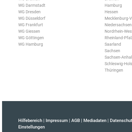
WG Darmstadt
Hamburg
WG Dresden
Hessen
WG Düsseldorf
Mecklenburg-
WG Frankfurt
Niedersachsen
WG Giessen
Nordrhein-Wes
WG Göttingen
Rheinland-Pfal
WG Hamburg
Saarland
Sachsen
Sachsen-Anhal
Schleswig-Hols
Thüringen
Hilfebereich
|
Impressum
|
AGB
|
Mediadaten
|
Datenschut
Einstellungen