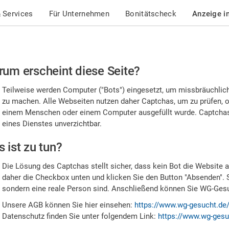
 Services
Für Unternehmen
Bonitätscheck
Anzeige i
te
um erscheint diese Seite?
stätigen
Teilweise werden Computer ("Bots") eingesetzt, um missbräuchlic
,
zu machen. Alle Webseiten nutzen daher Captchas, um zu prüfen, o
einem Menschen oder einem Computer ausgefüllt wurde. Captchas 
ss
eines Dienstes unverzichtbar.
e
 ist zu tun?
n
Die Lösung des Captchas stellt sicher, dass kein Bot die Website au
nsch
daher die Checkbox unten und klicken Sie den Button "Absenden". 
sondern eine reale Person sind. Anschließend können Sie WG-Gesuc
nd
Unsere AGB können Sie hier einsehen:
https://www.wg-gesucht.de
Datenschutz finden Sie unter folgendem Link:
https://www.wg-gesu