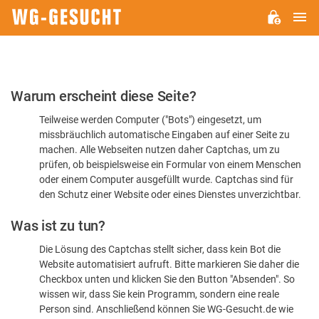
H
WG-
GESUCHT.DE
Bitte
Warum erscheint diese Seite?
bestätigen
Teilweise werden Computer ("Bots") eingesetzt, um
Sie,
missbräuchlich automatische Eingaben auf einer Seite zu
dass
machen. Alle Webseiten nutzen daher Captchas, um zu
Sie
prüfen, ob beispielsweise ein Formular von einem Menschen
oder einem Computer ausgefüllt wurde. Captchas sind für
ein
den Schutz einer Website oder eines Dienstes unverzichtbar.
Mensch
Was ist zu tun?
sind
Die Lösung des Captchas stellt sicher, dass kein Bot die
Website automatisiert aufruft. Bitte markieren Sie daher die
Checkbox unten und klicken Sie den Button "Absenden". So
wissen wir, dass Sie kein Programm, sondern eine reale
Person sind. Anschließend können Sie WG-Gesucht.de wie