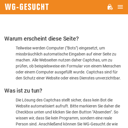
H
WG-
GESUCHT.DE
Bitte
Warum erscheint diese Seite?
bestätigen
Teilweise werden Computer ("Bots") eingesetzt, um
Sie,
missbräuchlich automatische Eingaben auf einer Seite zu
dass
machen. Alle Webseiten nutzen daher Captchas, um zu
Sie
prüfen, ob beispielsweise ein Formular von einem Menschen
oder einem Computer ausgefüllt wurde. Captchas sind für
ein
den Schutz einer Website oder eines Dienstes unverzichtbar.
Mensch
Was ist zu tun?
sind
Die Lösung des Captchas stellt sicher, dass kein Bot die
Website automatisiert aufruft. Bitte markieren Sie daher die
Checkbox unten und klicken Sie den Button "Absenden". So
wissen wir, dass Sie kein Programm, sondern eine reale
Person sind. Anschließend können Sie WG-Gesucht.de wie