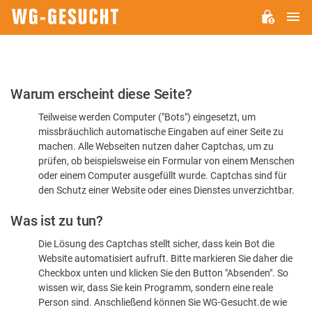
H
WG-
GESUCHT.DE
Bitte
Warum erscheint diese Seite?
bestätigen
Teilweise werden Computer ("Bots") eingesetzt, um
Sie,
missbräuchlich automatische Eingaben auf einer Seite zu
dass
machen. Alle Webseiten nutzen daher Captchas, um zu
Sie
prüfen, ob beispielsweise ein Formular von einem Menschen
oder einem Computer ausgefüllt wurde. Captchas sind für
ein
den Schutz einer Website oder eines Dienstes unverzichtbar.
Mensch
Was ist zu tun?
sind
Die Lösung des Captchas stellt sicher, dass kein Bot die
Website automatisiert aufruft. Bitte markieren Sie daher die
Checkbox unten und klicken Sie den Button "Absenden". So
wissen wir, dass Sie kein Programm, sondern eine reale
Person sind. Anschließend können Sie WG-Gesucht.de wie