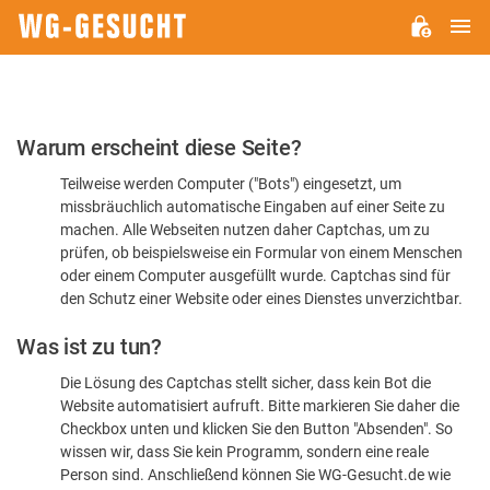
H
WG-
GESUCHT.DE
Bitte
Warum erscheint diese Seite?
bestätigen
Teilweise werden Computer ("Bots") eingesetzt, um
Sie,
missbräuchlich automatische Eingaben auf einer Seite zu
dass
machen. Alle Webseiten nutzen daher Captchas, um zu
Sie
prüfen, ob beispielsweise ein Formular von einem Menschen
oder einem Computer ausgefüllt wurde. Captchas sind für
ein
den Schutz einer Website oder eines Dienstes unverzichtbar.
Mensch
Was ist zu tun?
sind
Die Lösung des Captchas stellt sicher, dass kein Bot die
Website automatisiert aufruft. Bitte markieren Sie daher die
Checkbox unten und klicken Sie den Button "Absenden". So
wissen wir, dass Sie kein Programm, sondern eine reale
Person sind. Anschließend können Sie WG-Gesucht.de wie