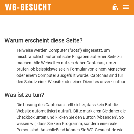
H
WG-
GESUCHT.DE
Bitte
Warum erscheint diese Seite?
bestätigen
Teilweise werden Computer ("Bots") eingesetzt, um
Sie,
missbräuchlich automatische Eingaben auf einer Seite zu
dass
machen. Alle Webseiten nutzen daher Captchas, um zu
Sie
prüfen, ob beispielsweise ein Formular von einem Menschen
oder einem Computer ausgefüllt wurde. Captchas sind für
ein
den Schutz einer Website oder eines Dienstes unverzichtbar.
Mensch
Was ist zu tun?
sind
Die Lösung des Captchas stellt sicher, dass kein Bot die
Website automatisiert aufruft. Bitte markieren Sie daher die
Checkbox unten und klicken Sie den Button "Absenden". So
wissen wir, dass Sie kein Programm, sondern eine reale
Person sind. Anschließend können Sie WG-Gesucht.de wie