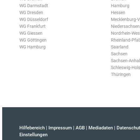
WG Darmstadt
Hamburg
WG Dresden
Hessen
WG Düsseldorf
Mecklenburg-
WG Frankfurt
Niedersachsen
WG Giessen
Nordrhein-Wes
WG Göttingen
Rheinland-Pfal
WG Hamburg
Saarland
Sachsen
Sachsen-Anhal
Schleswig-Hols
Thüringen
Hilfebereich
|
Impressum
|
AGB
|
Mediadaten
|
Datenschut
Einstellungen