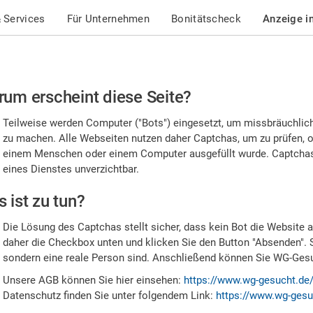
 Services
Für Unternehmen
Bonitätscheck
Anzeige i
te
um erscheint diese Seite?
stätigen
Teilweise werden Computer ("Bots") eingesetzt, um missbräuchlic
,
zu machen. Alle Webseiten nutzen daher Captchas, um zu prüfen, o
einem Menschen oder einem Computer ausgefüllt wurde. Captchas 
ss
eines Dienstes unverzichtbar.
e
 ist zu tun?
n
Die Lösung des Captchas stellt sicher, dass kein Bot die Website au
nsch
daher die Checkbox unten und klicken Sie den Button "Absenden". 
sondern eine reale Person sind. Anschließend können Sie WG-Gesuc
nd
Unsere AGB können Sie hier einsehen:
https://www.wg-gesucht.de
Datenschutz finden Sie unter folgendem Link:
https://www.wg-gesu