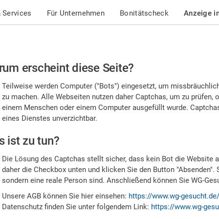
 Services
Für Unternehmen
Bonitätscheck
Anzeige i
te
um erscheint diese Seite?
stätigen
Teilweise werden Computer ("Bots") eingesetzt, um missbräuchlic
,
zu machen. Alle Webseiten nutzen daher Captchas, um zu prüfen, o
einem Menschen oder einem Computer ausgefüllt wurde. Captchas 
ss
eines Dienstes unverzichtbar.
e
 ist zu tun?
n
Die Lösung des Captchas stellt sicher, dass kein Bot die Website au
nsch
daher die Checkbox unten und klicken Sie den Button "Absenden". 
sondern eine reale Person sind. Anschließend können Sie WG-Gesuc
nd
Unsere AGB können Sie hier einsehen:
https://www.wg-gesucht.de
Datenschutz finden Sie unter folgendem Link:
https://www.wg-gesu