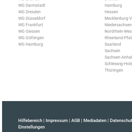
WG Darmstadt
Hamburg
WG Dresden
Hessen
WG Düsseldorf
Mecklenburg-
WG Frankfurt
Niedersachsen
WG Giessen
Nordrhein-Wes
WG Göttingen
Rheinland-Pfal
WG Hamburg
Saarland
Sachsen
Sachsen-Anhal
Schleswig-Hols
Thüringen
Hilfebereich
|
Impressum
|
AGB
|
Mediadaten
|
Datenschut
Einstellungen