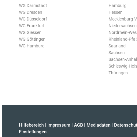
WG Darmstadt
Hamburg
WG Dresden
Hessen
WG Düsseldorf
Mecklenburg-
WG Frankfurt
Niedersachsen
WG Giessen
Nordrhein-Wes
WG Göttingen
Rheinland-Pfal
WG Hamburg
Saarland
Sachsen
Sachsen-Anhal
Schleswig-Hols
Thüringen
Hilfebereich
|
Impressum
|
AGB
|
Mediadaten
|
Datenschut
Einstellungen