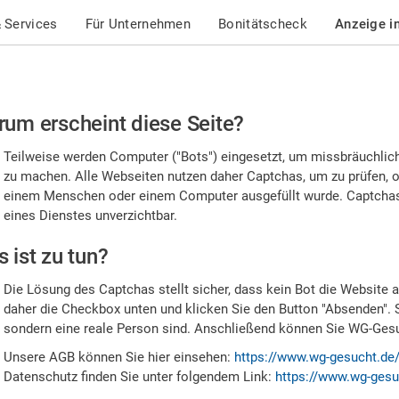
 Services
Für Unternehmen
Bonitätscheck
Anzeige i
te
um erscheint diese Seite?
stätigen
Teilweise werden Computer ("Bots") eingesetzt, um missbräuchlic
,
zu machen. Alle Webseiten nutzen daher Captchas, um zu prüfen, o
einem Menschen oder einem Computer ausgefüllt wurde. Captchas 
ss
eines Dienstes unverzichtbar.
e
 ist zu tun?
n
Die Lösung des Captchas stellt sicher, dass kein Bot die Website au
nsch
daher die Checkbox unten und klicken Sie den Button "Absenden". 
sondern eine reale Person sind. Anschließend können Sie WG-Gesuc
nd
Unsere AGB können Sie hier einsehen:
https://www.wg-gesucht.de
Datenschutz finden Sie unter folgendem Link:
https://www.wg-gesu