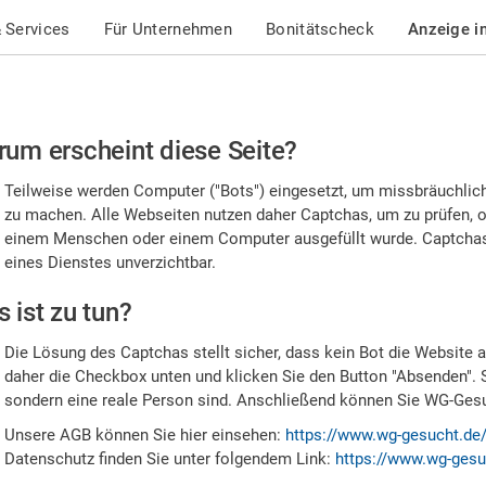
 Services
Für Unternehmen
Bonitätscheck
Anzeige i
te
um erscheint diese Seite?
stätigen
Teilweise werden Computer ("Bots") eingesetzt, um missbräuchlic
,
zu machen. Alle Webseiten nutzen daher Captchas, um zu prüfen, o
einem Menschen oder einem Computer ausgefüllt wurde. Captchas 
ss
eines Dienstes unverzichtbar.
e
 ist zu tun?
n
Die Lösung des Captchas stellt sicher, dass kein Bot die Website au
nsch
daher die Checkbox unten und klicken Sie den Button "Absenden". 
sondern eine reale Person sind. Anschließend können Sie WG-Gesuc
nd
Unsere AGB können Sie hier einsehen:
https://www.wg-gesucht.de
Datenschutz finden Sie unter folgendem Link:
https://www.wg-gesu