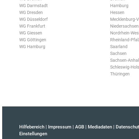
WG Darmstadt
Hamburg
WG Dresden
Hessen
WG Düsseldorf
Mecklenburg-
WG Frankfurt
Niedersachsen
WG Giessen
Nordrhein-Wes
WG Göttingen
Rheinland-Pfal
WG Hamburg
Saarland
Sachsen
Sachsen-Anhal
Schleswig-Hols
Thüringen
Hilfebereich
|
Impressum
|
AGB
|
Mediadaten
|
Datenschut
Einstellungen