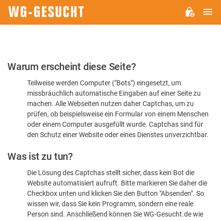
H
WG-
GESUCHT.DE
Bitte
Warum erscheint diese Seite?
bestätigen
Teilweise werden Computer ("Bots") eingesetzt, um
Sie,
missbräuchlich automatische Eingaben auf einer Seite zu
dass
machen. Alle Webseiten nutzen daher Captchas, um zu
Sie
prüfen, ob beispielsweise ein Formular von einem Menschen
oder einem Computer ausgefüllt wurde. Captchas sind für
ein
den Schutz einer Website oder eines Dienstes unverzichtbar.
Mensch
Was ist zu tun?
sind
Die Lösung des Captchas stellt sicher, dass kein Bot die
Website automatisiert aufruft. Bitte markieren Sie daher die
Checkbox unten und klicken Sie den Button "Absenden". So
wissen wir, dass Sie kein Programm, sondern eine reale
Person sind. Anschließend können Sie WG-Gesucht.de wie