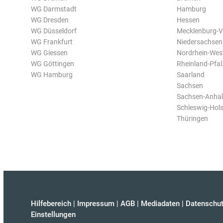
WG Darmstadt
Hamburg
WG Dresden
Hessen
WG Düsseldorf
Mecklenburg-
WG Frankfurt
Niedersachsen
WG Giessen
Nordrhein-Wes
WG Göttingen
Rheinland-Pfal
WG Hamburg
Saarland
Sachsen
Sachsen-Anhal
Schleswig-Hols
Thüringen
Hilfebereich
|
Impressum
|
AGB
|
Mediadaten
|
Datenschut
Einstellungen