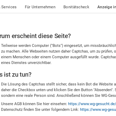
 Services
Für Unternehmen
Bonitätscheck
Anzeige i
te
um erscheint diese Seite?
stätigen
Teilweise werden Computer ("Bots") eingesetzt, um missbräuchlic
,
zu machen. Alle Webseiten nutzen daher Captchas, um zu prüfen, o
einem Menschen oder einem Computer ausgefüllt wurde. Captchas 
ss
eines Dienstes unverzichtbar.
e
 ist zu tun?
n
Die Lösung des Captchas stellt sicher, dass kein Bot die Website au
nsch
daher die Checkbox unten und klicken Sie den Button "Absenden". 
sondern eine reale Person sind. Anschließend können Sie WG-Gesuc
nd
Unsere AGB können Sie hier einsehen:
https://www.wg-gesucht.de
Datenschutz finden Sie unter folgendem Link:
https://www.wg-gesu