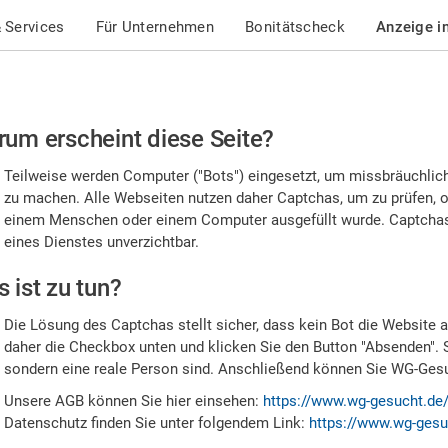
 Services
Für Unternehmen
Bonitätscheck
Anzeige i
te
um erscheint diese Seite?
stätigen
Teilweise werden Computer ("Bots") eingesetzt, um missbräuchlic
,
zu machen. Alle Webseiten nutzen daher Captchas, um zu prüfen, o
einem Menschen oder einem Computer ausgefüllt wurde. Captchas 
ss
eines Dienstes unverzichtbar.
e
 ist zu tun?
n
Die Lösung des Captchas stellt sicher, dass kein Bot die Website au
nsch
daher die Checkbox unten und klicken Sie den Button "Absenden". 
sondern eine reale Person sind. Anschließend können Sie WG-Gesuc
nd
Unsere AGB können Sie hier einsehen:
https://www.wg-gesucht.de
Datenschutz finden Sie unter folgendem Link:
https://www.wg-gesu