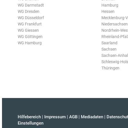
WG Darmstadt
Hamburg
WG Dresden
Hessen
WG Düsseldorf
Mecklenburg-
WG Frankfurt
Niedersachsen
WG Giessen
Nordrhein-Wes
WG Göttingen
Rheinland-Pfal
WG Hamburg
Saarland
Sachsen
Sachsen-Anhal
Schleswig-Hols
Thüringen
Hilfebereich
|
Impressum
|
AGB
|
Mediadaten
|
Datenschut
Einstellungen