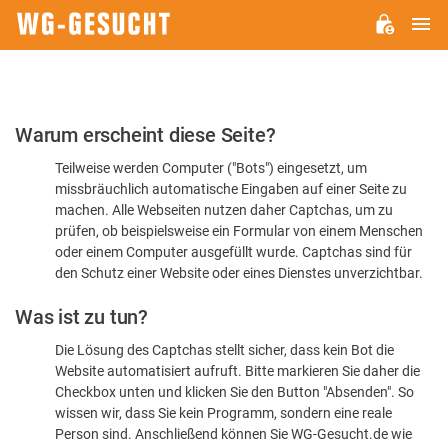
H
WG-
GESUCHT.DE
Bitte
Warum erscheint diese Seite?
bestätigen
Teilweise werden Computer ("Bots") eingesetzt, um
Sie,
missbräuchlich automatische Eingaben auf einer Seite zu
dass
machen. Alle Webseiten nutzen daher Captchas, um zu
Sie
prüfen, ob beispielsweise ein Formular von einem Menschen
oder einem Computer ausgefüllt wurde. Captchas sind für
ein
den Schutz einer Website oder eines Dienstes unverzichtbar.
Mensch
Was ist zu tun?
sind
Die Lösung des Captchas stellt sicher, dass kein Bot die
Website automatisiert aufruft. Bitte markieren Sie daher die
Checkbox unten und klicken Sie den Button "Absenden". So
wissen wir, dass Sie kein Programm, sondern eine reale
Person sind. Anschließend können Sie WG-Gesucht.de wie