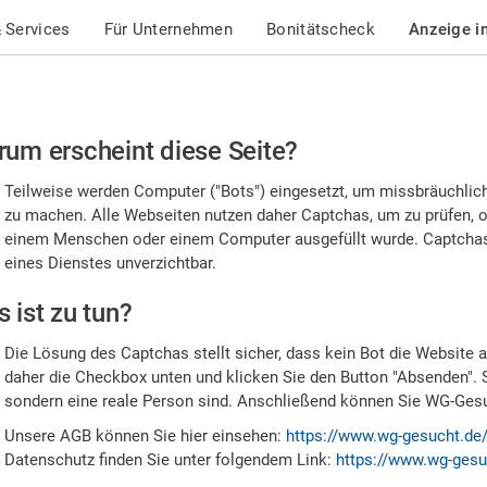
 Services
Für Unternehmen
Bonitätscheck
Anzeige i
te
um erscheint diese Seite?
stätigen
Teilweise werden Computer ("Bots") eingesetzt, um missbräuchlic
,
zu machen. Alle Webseiten nutzen daher Captchas, um zu prüfen, o
einem Menschen oder einem Computer ausgefüllt wurde. Captchas 
ss
eines Dienstes unverzichtbar.
e
 ist zu tun?
n
Die Lösung des Captchas stellt sicher, dass kein Bot die Website au
nsch
daher die Checkbox unten und klicken Sie den Button "Absenden". 
sondern eine reale Person sind. Anschließend können Sie WG-Gesuc
nd
Unsere AGB können Sie hier einsehen:
https://www.wg-gesucht.de
Datenschutz finden Sie unter folgendem Link:
https://www.wg-gesu