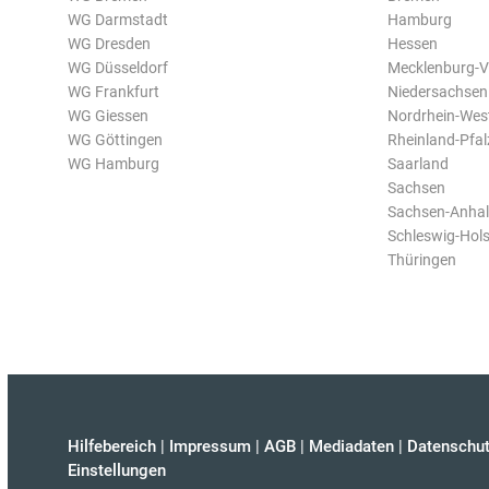
WG Darmstadt
Hamburg
WG Dresden
Hessen
WG Düsseldorf
Mecklenburg-
WG Frankfurt
Niedersachsen
WG Giessen
Nordrhein-Wes
WG Göttingen
Rheinland-Pfal
WG Hamburg
Saarland
Sachsen
Sachsen-Anhal
Schleswig-Hols
Thüringen
Hilfebereich
|
Impressum
|
AGB
|
Mediadaten
|
Datenschut
Einstellungen