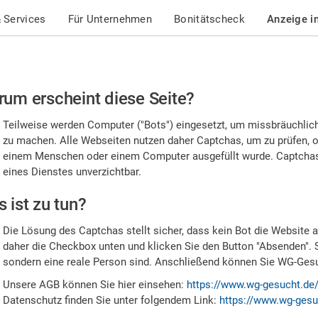
 Services
Für Unternehmen
Bonitätscheck
Anzeige i
te
um erscheint diese Seite?
stätigen
Teilweise werden Computer ("Bots") eingesetzt, um missbräuchlic
,
zu machen. Alle Webseiten nutzen daher Captchas, um zu prüfen, o
einem Menschen oder einem Computer ausgefüllt wurde. Captchas 
ss
eines Dienstes unverzichtbar.
e
 ist zu tun?
n
Die Lösung des Captchas stellt sicher, dass kein Bot die Website au
nsch
daher die Checkbox unten und klicken Sie den Button "Absenden". 
sondern eine reale Person sind. Anschließend können Sie WG-Gesuc
nd
Unsere AGB können Sie hier einsehen:
https://www.wg-gesucht.de
Datenschutz finden Sie unter folgendem Link:
https://www.wg-gesu