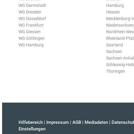
WG Darmstadt
Hamburg
WG Dresden
Hessen
WG Düsseldorf
Mecklenburg-
WG Frankfurt
Niedersachsen
WG Giessen
Nordrhein-Wes
WG Göttingen
Rheinland-Pfal
WG Hamburg
Saarland
Sachsen
Sachsen-Anhal
Schleswig-Hols
Thüringen
Hilfebereich
|
Impressum
|
AGB
|
Mediadaten
|
Datenschut
Einstellungen