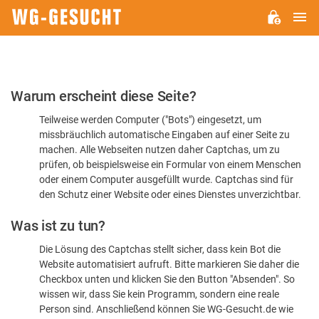
H
WG-
GESUCHT.DE
Bitte
Warum erscheint diese Seite?
bestätigen
Teilweise werden Computer ("Bots") eingesetzt, um
Sie,
missbräuchlich automatische Eingaben auf einer Seite zu
dass
machen. Alle Webseiten nutzen daher Captchas, um zu
Sie
prüfen, ob beispielsweise ein Formular von einem Menschen
oder einem Computer ausgefüllt wurde. Captchas sind für
ein
den Schutz einer Website oder eines Dienstes unverzichtbar.
Mensch
Was ist zu tun?
sind
Die Lösung des Captchas stellt sicher, dass kein Bot die
Website automatisiert aufruft. Bitte markieren Sie daher die
Checkbox unten und klicken Sie den Button "Absenden". So
wissen wir, dass Sie kein Programm, sondern eine reale
Person sind. Anschließend können Sie WG-Gesucht.de wie