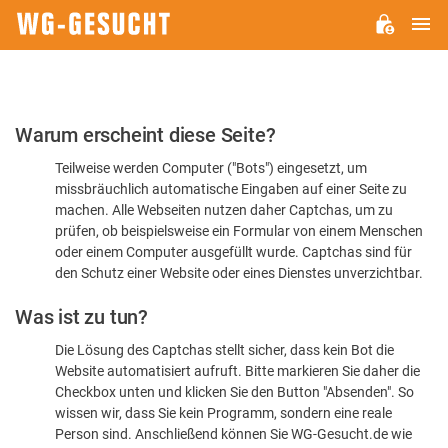
H
WG-
GESUCHT.DE
Bitte
Warum erscheint diese Seite?
bestätigen
Teilweise werden Computer ("Bots") eingesetzt, um
Sie,
missbräuchlich automatische Eingaben auf einer Seite zu
dass
machen. Alle Webseiten nutzen daher Captchas, um zu
Sie
prüfen, ob beispielsweise ein Formular von einem Menschen
oder einem Computer ausgefüllt wurde. Captchas sind für
ein
den Schutz einer Website oder eines Dienstes unverzichtbar.
Mensch
Was ist zu tun?
sind
Die Lösung des Captchas stellt sicher, dass kein Bot die
Website automatisiert aufruft. Bitte markieren Sie daher die
Checkbox unten und klicken Sie den Button "Absenden". So
wissen wir, dass Sie kein Programm, sondern eine reale
Person sind. Anschließend können Sie WG-Gesucht.de wie