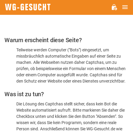
H
WG-
GESUCHT.DE
Bitte
Warum erscheint diese Seite?
bestätigen
Teilweise werden Computer ("Bots") eingesetzt, um
Sie,
missbräuchlich automatische Eingaben auf einer Seite zu
dass
machen. Alle Webseiten nutzen daher Captchas, um zu
Sie
prüfen, ob beispielsweise ein Formular von einem Menschen
oder einem Computer ausgefüllt wurde. Captchas sind für
ein
den Schutz einer Website oder eines Dienstes unverzichtbar.
Mensch
Was ist zu tun?
sind
Die Lösung des Captchas stellt sicher, dass kein Bot die
Website automatisiert aufruft. Bitte markieren Sie daher die
Checkbox unten und klicken Sie den Button "Absenden". So
wissen wir, dass Sie kein Programm, sondern eine reale
Person sind. Anschließend können Sie WG-Gesucht.de wie