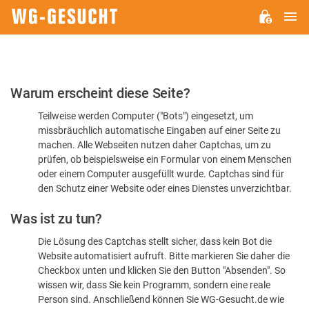
H
WG-
GESUCHT.DE
Bitte
Warum erscheint diese Seite?
bestätigen
Teilweise werden Computer ("Bots") eingesetzt, um
Sie,
missbräuchlich automatische Eingaben auf einer Seite zu
dass
machen. Alle Webseiten nutzen daher Captchas, um zu
Sie
prüfen, ob beispielsweise ein Formular von einem Menschen
oder einem Computer ausgefüllt wurde. Captchas sind für
ein
den Schutz einer Website oder eines Dienstes unverzichtbar.
Mensch
Was ist zu tun?
sind
Die Lösung des Captchas stellt sicher, dass kein Bot die
Website automatisiert aufruft. Bitte markieren Sie daher die
Checkbox unten und klicken Sie den Button "Absenden". So
wissen wir, dass Sie kein Programm, sondern eine reale
Person sind. Anschließend können Sie WG-Gesucht.de wie