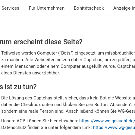
 Services
Für Unternehmen
Bonitätscheck
Anzeige i
te
um erscheint diese Seite?
stätigen
Teilweise werden Computer ("Bots") eingesetzt, um missbräuchlic
,
zu machen. Alle Webseiten nutzen daher Captchas, um zu prüfen, o
einem Menschen oder einem Computer ausgefüllt wurde. Captchas 
ss
eines Dienstes unverzichtbar.
e
 ist zu tun?
n
Die Lösung des Captchas stellt sicher, dass kein Bot die Website au
nsch
daher die Checkbox unten und klicken Sie den Button "Absenden". 
sondern eine reale Person sind. Anschließend können Sie WG-Gesuc
nd
Unsere AGB können Sie hier einsehen:
https://www.wg-gesucht.de
Datenschutz finden Sie unter folgendem Link:
https://www.wg-gesu