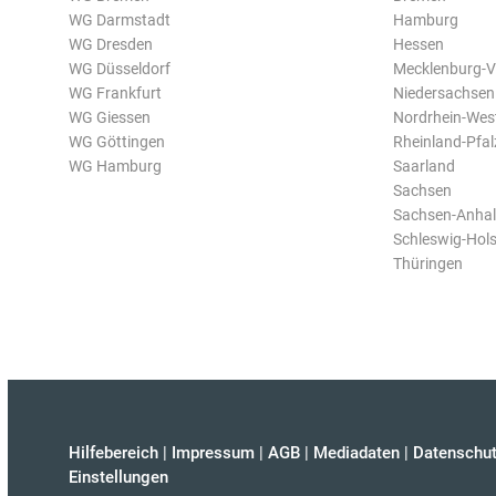
WG Darmstadt
Hamburg
WG Dresden
Hessen
WG Düsseldorf
Mecklenburg-
WG Frankfurt
Niedersachsen
WG Giessen
Nordrhein-Wes
WG Göttingen
Rheinland-Pfal
WG Hamburg
Saarland
Sachsen
Sachsen-Anhal
Schleswig-Hols
Thüringen
Hilfebereich
|
Impressum
|
AGB
|
Mediadaten
|
Datenschut
Einstellungen