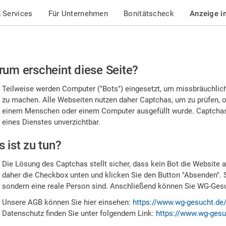
 Services
Für Unternehmen
Bonitätscheck
Anzeige i
te
um erscheint diese Seite?
stätigen
Teilweise werden Computer ("Bots") eingesetzt, um missbräuchlic
,
zu machen. Alle Webseiten nutzen daher Captchas, um zu prüfen, o
einem Menschen oder einem Computer ausgefüllt wurde. Captchas 
ss
eines Dienstes unverzichtbar.
e
 ist zu tun?
n
Die Lösung des Captchas stellt sicher, dass kein Bot die Website au
nsch
daher die Checkbox unten und klicken Sie den Button "Absenden". 
sondern eine reale Person sind. Anschließend können Sie WG-Gesuc
nd
Unsere AGB können Sie hier einsehen:
https://www.wg-gesucht.de
Datenschutz finden Sie unter folgendem Link:
https://www.wg-gesu