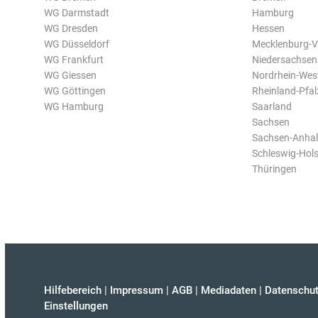
WG Darmstadt
Hamburg
WG Dresden
Hessen
WG Düsseldorf
Mecklenburg-
WG Frankfurt
Niedersachsen
WG Giessen
Nordrhein-Wes
WG Göttingen
Rheinland-Pfal
WG Hamburg
Saarland
Sachsen
Sachsen-Anhal
Schleswig-Hols
Thüringen
Hilfebereich
|
Impressum
|
AGB
|
Mediadaten
|
Datenschut
Einstellungen