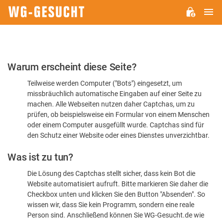
H
WG-
GESUCHT.DE
Bitte
Warum erscheint diese Seite?
bestätigen
Teilweise werden Computer ("Bots") eingesetzt, um
Sie,
missbräuchlich automatische Eingaben auf einer Seite zu
dass
machen. Alle Webseiten nutzen daher Captchas, um zu
Sie
prüfen, ob beispielsweise ein Formular von einem Menschen
oder einem Computer ausgefüllt wurde. Captchas sind für
ein
den Schutz einer Website oder eines Dienstes unverzichtbar.
Mensch
Was ist zu tun?
sind
Die Lösung des Captchas stellt sicher, dass kein Bot die
Website automatisiert aufruft. Bitte markieren Sie daher die
Checkbox unten und klicken Sie den Button "Absenden". So
wissen wir, dass Sie kein Programm, sondern eine reale
Person sind. Anschließend können Sie WG-Gesucht.de wie