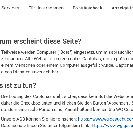
 Services
Für Unternehmen
Bonitätscheck
Anzeige i
te
um erscheint diese Seite?
stätigen
Teilweise werden Computer ("Bots") eingesetzt, um missbräuchlic
,
zu machen. Alle Webseiten nutzen daher Captchas, um zu prüfen, o
einem Menschen oder einem Computer ausgefüllt wurde. Captchas 
ss
eines Dienstes unverzichtbar.
e
 ist zu tun?
n
Die Lösung des Captchas stellt sicher, dass kein Bot die Website au
nsch
daher die Checkbox unten und klicken Sie den Button "Absenden". 
sondern eine reale Person sind. Anschließend können Sie WG-Gesuc
nd
Unsere AGB können Sie hier einsehen:
https://www.wg-gesucht.de
Datenschutz finden Sie unter folgendem Link:
https://www.wg-gesu