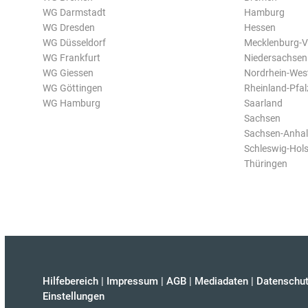
WG Darmstadt
Hamburg
WG Dresden
Hessen
WG Düsseldorf
Mecklenburg-
WG Frankfurt
Niedersachsen
WG Giessen
Nordrhein-Wes
WG Göttingen
Rheinland-Pfal
WG Hamburg
Saarland
Sachsen
Sachsen-Anhal
Schleswig-Hols
Thüringen
Hilfebereich
|
Impressum
|
AGB
|
Mediadaten
|
Datenschut
Einstellungen