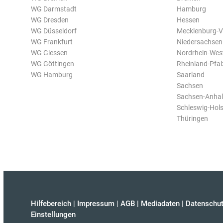
WG Darmstadt
Hamburg
WG Dresden
Hessen
WG Düsseldorf
Mecklenburg-
WG Frankfurt
Niedersachsen
WG Giessen
Nordrhein-Wes
WG Göttingen
Rheinland-Pfal
WG Hamburg
Saarland
Sachsen
Sachsen-Anhal
Schleswig-Hols
Thüringen
Hilfebereich
|
Impressum
|
AGB
|
Mediadaten
|
Datenschut
Einstellungen