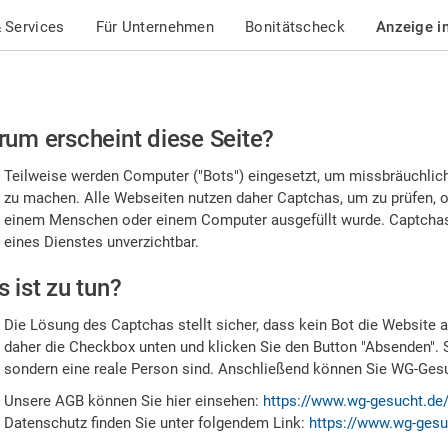
 Services
Für Unternehmen
Bonitätscheck
Anzeige i
te
um erscheint diese Seite?
stätigen
Teilweise werden Computer ("Bots") eingesetzt, um missbräuchlic
,
zu machen. Alle Webseiten nutzen daher Captchas, um zu prüfen, o
einem Menschen oder einem Computer ausgefüllt wurde. Captchas 
ss
eines Dienstes unverzichtbar.
e
 ist zu tun?
n
Die Lösung des Captchas stellt sicher, dass kein Bot die Website au
nsch
daher die Checkbox unten und klicken Sie den Button "Absenden". 
sondern eine reale Person sind. Anschließend können Sie WG-Gesuc
nd
Unsere AGB können Sie hier einsehen:
https://www.wg-gesucht.de
Datenschutz finden Sie unter folgendem Link:
https://www.wg-gesu