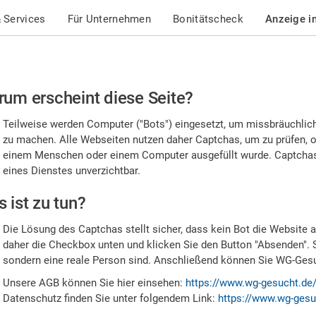
 Services
Für Unternehmen
Bonitätscheck
Anzeige i
te
um erscheint diese Seite?
stätigen
Teilweise werden Computer ("Bots") eingesetzt, um missbräuchlic
,
zu machen. Alle Webseiten nutzen daher Captchas, um zu prüfen, o
einem Menschen oder einem Computer ausgefüllt wurde. Captchas 
ss
eines Dienstes unverzichtbar.
e
 ist zu tun?
n
Die Lösung des Captchas stellt sicher, dass kein Bot die Website au
nsch
daher die Checkbox unten und klicken Sie den Button "Absenden". 
sondern eine reale Person sind. Anschließend können Sie WG-Gesuc
nd
Unsere AGB können Sie hier einsehen:
https://www.wg-gesucht.de
Datenschutz finden Sie unter folgendem Link:
https://www.wg-gesu