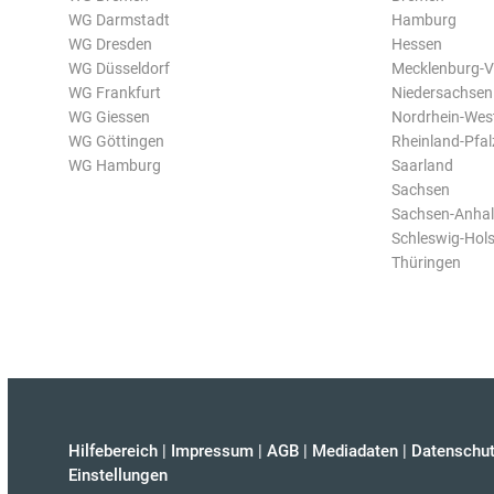
WG Darmstadt
Hamburg
WG Dresden
Hessen
WG Düsseldorf
Mecklenburg-
WG Frankfurt
Niedersachsen
WG Giessen
Nordrhein-Wes
WG Göttingen
Rheinland-Pfal
WG Hamburg
Saarland
Sachsen
Sachsen-Anhal
Schleswig-Hols
Thüringen
Hilfebereich
|
Impressum
|
AGB
|
Mediadaten
|
Datenschut
Einstellungen