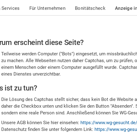
 Services
Für Unternehmen
Bonitätscheck
Anzeige i
te
um erscheint diese Seite?
stätigen
Teilweise werden Computer ("Bots") eingesetzt, um missbräuchlic
,
zu machen. Alle Webseiten nutzen daher Captchas, um zu prüfen, o
einem Menschen oder einem Computer ausgefüllt wurde. Captchas 
ss
eines Dienstes unverzichtbar.
e
 ist zu tun?
n
Die Lösung des Captchas stellt sicher, dass kein Bot die Website au
nsch
daher die Checkbox unten und klicken Sie den Button "Absenden". 
sondern eine reale Person sind. Anschließend können Sie WG-Gesuc
nd
Unsere AGB können Sie hier einsehen:
https://www.wg-gesucht.de
Datenschutz finden Sie unter folgendem Link:
https://www.wg-gesu