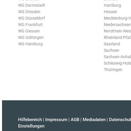
WG Darmstadt
Hamburg
WG Dresden
Hessen
WG Düsseldorf
Mecklenburg-
WG Frankfurt
Niedersachsen
WG Giessen
Nordrhein-Wes
WG Göttingen
Rheinland-Pfal
WG Hamburg
Saarland
Sachsen
Sachsen-Anhal
Schleswig-Hols
Thüringen
Hilfebereich
|
Impressum
|
AGB
|
Mediadaten
|
Datenschut
Einstellungen